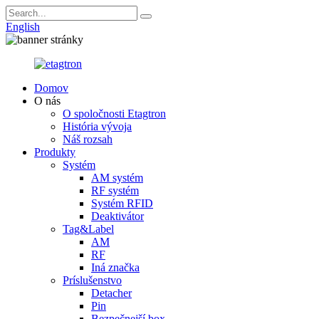
English
Domov
O nás
O spoločnosti Etagtron
História vývoja
Náš rozsah
Produkty
Systém
AM systém
RF systém
Systém RFID
Deaktivátor
Tag&Label
AM
RF
Iná značka
Príslušenstvo
Detacher
Pin
Bezpečnejší box