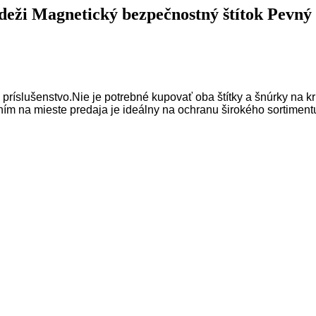
eži Magnetický bezpečnostný štítok Pevný š
 príslušenstvo.Nie je potrebné kupovať oba štítky a šnúrky na k
m na mieste predaja je ideálny na ochranu širokého sortimentu