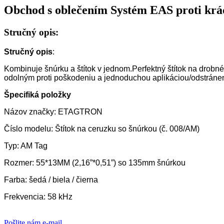
Obchod s oblečením Systém EAS proti krád
Stručný opis:
Stručný opis
:
Kombinuje šnúrku a štítok v jednom.Perfektný štítok na drobné
odolným proti poškodeniu a jednoduchou aplikáciou/odstránení
Špecifiká položky
Názov značky: ETAGTRON
Číslo modelu: Štítok na ceruzku so šnúrkou (č. 008/AM)
Typ: AM Tag
Rozmer: 55*13MM (2,16”*0,51”) so 135mm šnúrkou
Farba: šedá / biela / čierna
Frekvencia: 58 kHz
Pošlite nám e-mail