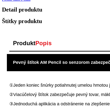
Detail produktu
Štítky produktu
Produkt
Popis
Pevný štítok AM Pencil so senzorom zabezpe
①Jeden koniec šnúrky potiahnutej umelou hmotou je 
②Viacúčelový štítok zabezpečuje pevný tovar, mäk
③Jednoduchá aplikácia a odstránenie na zlepšeni