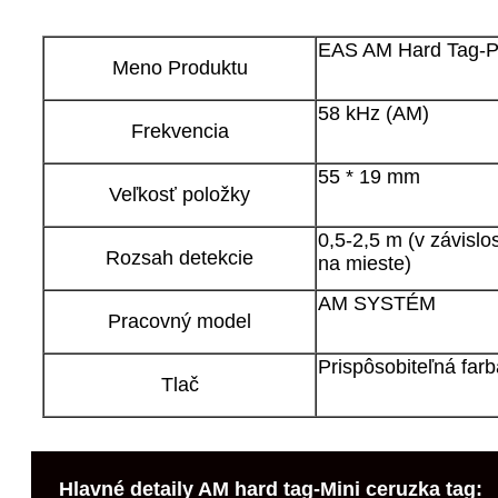
EAS AM Hard Tag-Pe
Meno Produktu
58 kHz (AM)
Frekvencia
55 * 19 mm
Veľkosť položky
0,5-2,5 m (v závislo
Rozsah detekcie
na mieste)
AM SYSTÉM
Pracovný model
Prispôsobiteľná farb
Tlač
Hlavné detaily AM hard tag-Mini ceruzka tag: