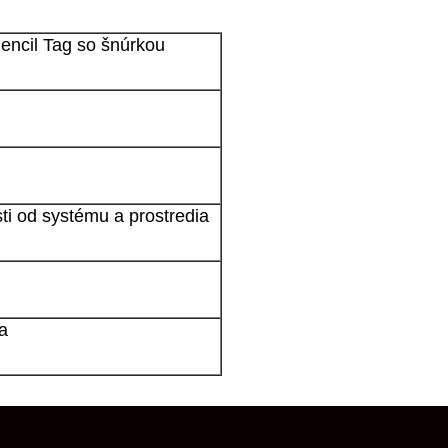
ncil Tag so šnúrkou
sti od systému a prostredia
a