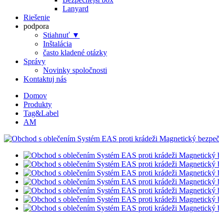
Lanyard
Riešenie
podpora
Stiahnuť ▼
Inštalácia
často kladené otázky
Správy
Novinky spoločnosti
Kontaktuj nás
Domov
Produkty
Tag&Label
AM