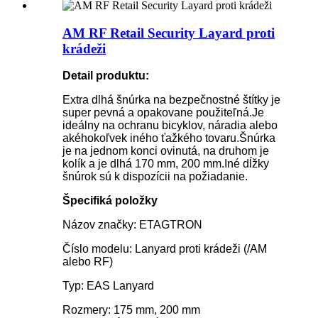
AM RF Retail Security Layard proti
krádeži
Detail produktu:
Extra dlhá šnúrka na bezpečnostné štítky je
super pevná a opakovane použiteľná.Je
ideálny na ochranu bicyklov, náradia alebo
akéhokoľvek iného ťažkého tovaru.Šnúrka
je na jednom konci ovinutá, na druhom je
kolík a je dlhá 170 mm, 200 mm.Iné dĺžky
šnúrok sú k dispozícii na požiadanie.
Špecifiká položky
Názov značky: ETAGTRON
Číslo modelu: Lanyard proti krádeži (/AM
alebo RF)
Typ: EAS Lanyard
Rozmery: 175 mm, 200 mm