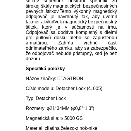
štítkov superlock odstráni špendlík zo
širokej škály magnetických bezpečnostných
pevných štítkov.Tento výkonný magnetický
odpojovač je navrhnutý tak, aby uvoľnil
takmer akýkoľvek magnetický bezpečnostný
štítok, ktorý je v súčasnosti na trhu.
Odpojovač sa dodáva kompletný s dielmi
pre pultovú dosku alebo so zapustenou
armatúrou. Zahŕňa vrchnú časť
odnímateľného zámku, aby sa zabezpečilo,
že odpojovač nebude prístupný, keď je bez
dozoru.
Špecifiká položky
Názov značky: ETAGTRON
Číslo modelu: Detacher Lock (č. 005)
Typ: Detacher Lock
Rozmery: φ21*34MM (φ0,8”*1,3”)
Magnetická sila: ≥ 5000 GS
Materiál: zliatina železo-zinok-nikel