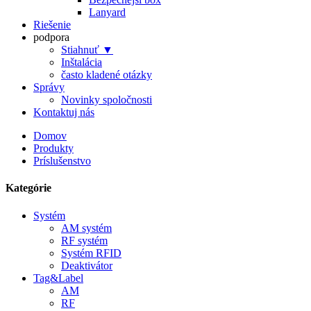
Lanyard
Riešenie
podpora
Stiahnuť ▼
Inštalácia
často kladené otázky
Správy
Novinky spoločnosti
Kontaktuj nás
Domov
Produkty
Príslušenstvo
Kategórie
Systém
AM systém
RF systém
Systém RFID
Deaktivátor
Tag&Label
AM
RF