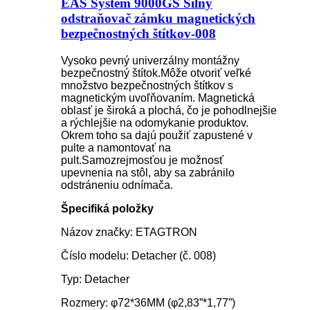
EAS System 9000GS Silný
odstraňovač zámku magnetických
bezpečnostných štítkov-008
Vysoko pevný univerzálny montážny
bezpečnostný štítok.Môže otvoriť veľké
množstvo bezpečnostných štítkov s
magnetickým uvoľňovaním. Magnetická
oblasť je široká a plochá, čo je pohodlnejšie
a rýchlejšie na odomykanie produktov.
Okrem toho sa dajú použiť zapustené v
pulte a namontovať na
pult.Samozrejmosťou je možnosť
upevnenia na stôl, aby sa zabránilo
odstráneniu odnímača.
Špecifiká položky
Názov značky: ETAGTRON
Číslo modelu: Detacher (č. 008)
Typ: Detacher
Rozmery: φ72*36MM (φ2,83”*1,77”)