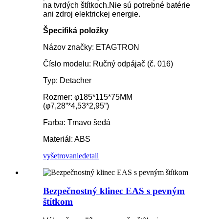
na tvrdých štítkoch.Nie sú potrebné batérie
ani zdroj elektrickej energie.
Špecifiká položky
Názov značky: ETAGTRON
Číslo modelu: Ručný odpájač (č. 016)
Typ: Detacher
Rozmer: φ185*115*75MM
(φ7,28”*4,53*2,95”)
Farba: Tmavo šedá
Materiál: ABS
vyšetrovanie
detail
Bezpečnostný klinec EAS s pevným
štítkom