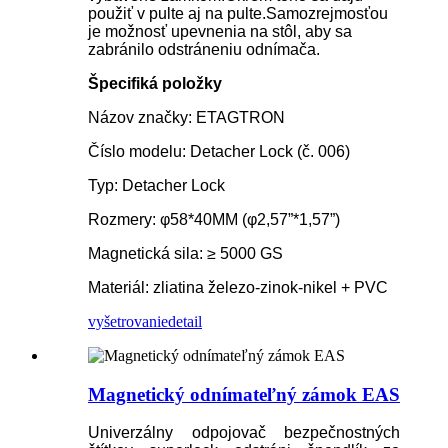
použiť v pulte aj na pulte.Samozrejmosťou
je možnosť upevnenia na stôl, aby sa
zabránilo odstráneniu odnímača.
Špecifiká položky
Názov značky: ETAGTRON
Číslo modelu: Detacher Lock (č. 006)
Typ: Detacher Lock
Rozmery: φ58*40MM (φ2,57”*1,57”)
Magnetická sila: ≥ 5000 GS
Materiál: zliatina železo-zinok-nikel + PVC
vyšetrovanie
detail
Magnetický odnímateľný zámok EAS
Univerzálny odpojovač bezpečnostných