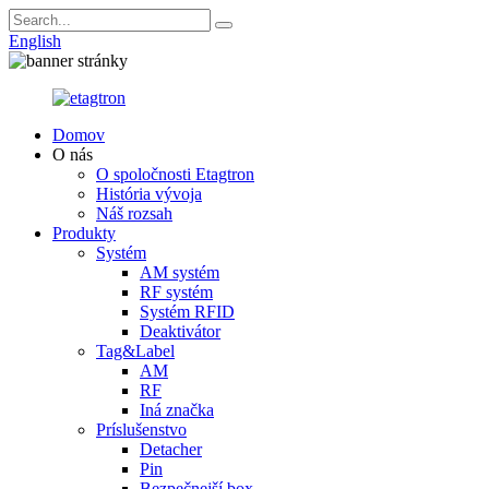
English
Domov
O nás
O spoločnosti Etagtron
História vývoja
Náš rozsah
Produkty
Systém
AM systém
RF systém
Systém RFID
Deaktivátor
Tag&Label
AM
RF
Iná značka
Príslušenstvo
Detacher
Pin
Bezpečnejší box