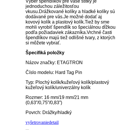
Výber špendlíkov pre vaše štítky je
jednoduchou záležitosťou
vkusu.Drážkované kolíky a hladké kolíky sú
dodávané pre vás.Je možné dodať aj
kovový kolík a plastový kolík.Tiež by sme
mohli vyrobiť špendlík so špeciálnou dĺžkou
podľa požiadaviek zákazníka.Vrchné časti
špendlíkov majú tiež odlišné tvary, z ktorých
si môžete vybrať.
Špecifiká položky
Názov značky: ETAGTRON
Číslo modelu: Hard Tag Pin
Typ: Plochý kolík/kužeľový kolík/plastový
kužeľový kolík/univerzálny kolík
Rozmer: 16 mm/19 mm/21 mm
(0,63”/0,75”/0,83”)
Povrch: Drážky/hladký
vyšetrovanie
detail