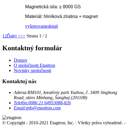
Magnetická sila: ≥ 8000 GS
Materiál: hliníková zliatina + magnet
vyšetrovanie
detail
1
2
Ďalej >
>>
Strana 1 / 2
Kontaktný formulár
Domov
O spoločnosti Etagtron
Novinky spoločnosti
Kontaktuj nás
Adresa:
RM101, kreatívny park Yuzhou, č. 3409 Jinghong
Road, okres Minhang, Šanghaj (201108)
Telefón:
0086 21 64953088-826
Email:
info@etagtron.com
© Copyright - 2010-2021 Etagtron, Inc. : Všetky práva vyhradené.
-
, , , , , ,