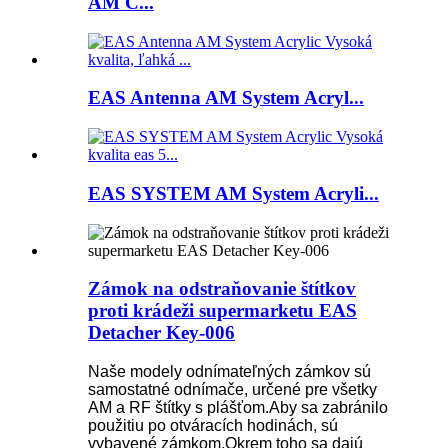
AM C...
EAS Antenna AM System Acryl...
EAS SYSTEM AM System Acryli...
Zámok na odstraňovanie štítkov
proti krádeži supermarketu EAS
Detacher Key-006
Naše modely odnímateľných zámkov sú
samostatné odnímače, určené pre všetky
AM a RF štítky s plášťom.Aby sa zabránilo
použitiu po otváracích hodinách, sú
vybavené zámkom.Okrem toho sa dajú