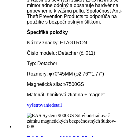
mimoriadne odolný a obsahuje hardvér na
pripevnenie k vášmu pultu. Spoločnosť Anti-
Theft Prevention Products to odporúča na
použitie s bezpečnostným štítkom.
Špecifiká položky
Názov značky: ETAGTRON
Číslo modelu: Detacher (č. 011)
Typ: Detacher
Rozmery: φ70*45MM (φ2,76”*1,77”)
Magnetická sila: ≥7500GS
Materiál: hliníková zliatina + magnet
vyšetrovanie
detail