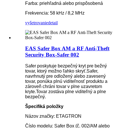
Farba: priehľadná alebo prispôsobená
Frekvencia: 58 kHz / 8,2 MHz
vyšetrovanie
detail
EAS Safer Box AM a RF Anti-Theft
Security Box-Safer 002
Safer poskytuje bezpečný kryt pre bežný
tovar, ktorý možno ľahko skryť.Safer,
navrhnutý pre odložený alebo zavesený
tovar, ponúka plnú viditeľnosť produktu a
zároveň chráni tovar v plne uzavretom
kryte.Tovar zostáva plne viditeľný a plne
bezpečný.
Špecifiká položky
Názov značky: ETAGTRON
Číslo modelu: Safer Box (č. 002/AM alebo