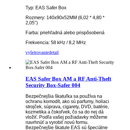
Typ: EAS Safer Box
Rozmery: 140x90x52MM (6,02 * 4,80 *
2,05")
Farba: priehľadná alebo prispôsobená
Frekvencia: 58 kHz / 8,2 MHz
vyšetrovanie
detail
EAS Safer Box AM a RF Anti-Theft
Security Box-Safer 004
Bezpečnejšia škatuľka sa používa na
ochranu komodít, ako sú parfumy, holiaci
strojček, súprava, cigarety, DVD, batérie,
kozmetika a čokoľvek, čo sa do nej dá
vložiť. Podľa vašej požiadavky môžeme
navrhnúť a vyrobiť novú formu.
Bezpečnejšie škatule EAS sú špeciálne