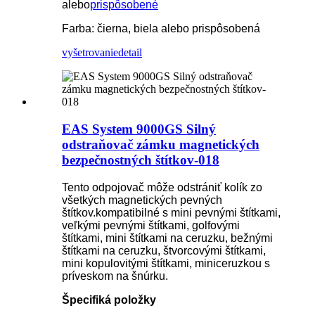
alebo
prispôsobené
Farba: čierna, biela alebo prispôsobená
vyšetrovanie
detail
EAS System 9000GS Silný
odstraňovač zámku magnetických
bezpečnostných štítkov-018
Tento odpojovač môže odstrániť kolík zo
všetkých magnetických pevných
štítkov.kompatibilné s mini pevnými štítkami,
veľkými pevnými štítkami, golfovými
štítkami, mini štítkami na ceruzku, bežnými
štítkami na ceruzku, štvorcovými štítkami,
mini kopulovitými štítkami, miniceruzkou s
príveskom na šnúrku.
Špecifiká položky