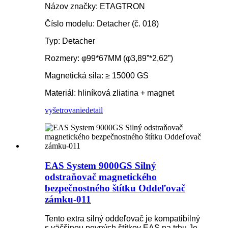
Názov značky: ETAGTRON
Číslo modelu: Detacher (č. 018)
Typ: Detacher
Rozmery: φ99*67MM (φ3,89”*2,62”)
Magnetická sila: ≥ 15000 GS
Materiál: hliníková zliatina + magnet
vyšetrovanie
detail
EAS System 9000GS Silný
odstraňovač magnetického
bezpečnostného štítku Oddeľovač
zámku-011
Tento extra silný oddeľovač je kompatibilný
s väčšinou pevných štítkov EAS na trhu.Je