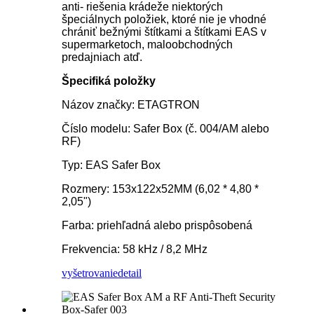
anti- riešenia krádeže niektorých
špeciálnych položiek, ktoré nie je vhodné
chrániť bežnými štítkami a štítkami EAS v
supermarketoch, maloobchodných
predajniach atď.
Špecifiká položky
Názov značky: ETAGTRON
Číslo modelu: Safer Box (č. 004/AM alebo
RF)
Typ: EAS Safer Box
Rozmery: 153x122x52MM (6,02 * 4,80 *
2,05")
Farba: priehľadná alebo prispôsobená
Frekvencia: 58 kHz / 8,2 MHz
vyšetrovanie
detail