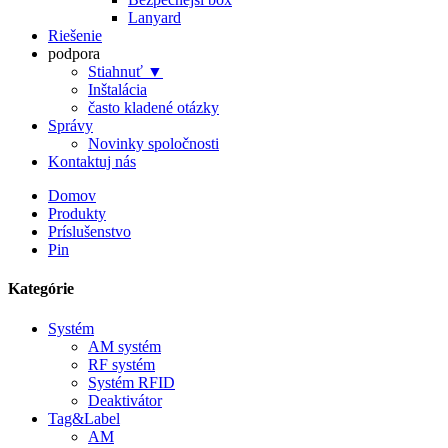
Lanyard
Riešenie
podpora
Stiahnuť ▼
Inštalácia
často kladené otázky
Správy
Novinky spoločnosti
Kontaktuj nás
Domov
Produkty
Príslušenstvo
Pin
Kategórie
Systém
AM systém
RF systém
Systém RFID
Deaktivátor
Tag&Label
AM