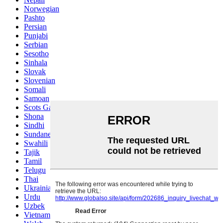
Norwegian
Pashto
Persian
Punjabi
Serbian
Sesotho
Sinhala
Slovak
Slovenian
Somali
Samoan
Scots Gaelic
Shona
Sindhi
Sundanese
Swahili
Tajik
Tamil
Telugu
Thai
Ukrainian
Urdu
Uzbek
Vietnamese