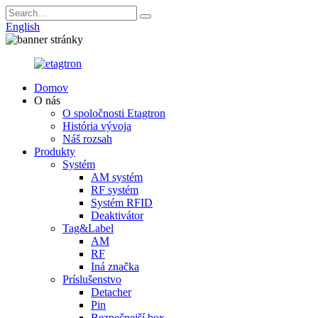
English
Domov
O nás
O spoločnosti Etagtron
História vývoja
Náš rozsah
Produkty
Systém
AM systém
RF systém
Systém RFID
Deaktivátor
Tag&Label
AM
RF
Iná značka
Príslušenstvo
Detacher
Pin
Bezpečnejší box