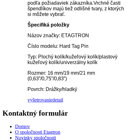
podľa požiadaviek zákazníka.Vrchné časti
špendlíkov majú tiež odlišné tvary, z ktorých
si môžete vybrať.
Špecifiká položky
Názov značky: ETAGTRON
Číslo modelu: Hard Tag Pin
Typ: Plochý kolík/kužeľový kolík/plastový
kužeľový kolík/univerzálny kolík
Rozmer: 16 mm/19 mm/21 mm
(0,63”/0,75”/0,83”)
Povrch: Drážky/hladký
vyšetrovanie
detail
Kontaktný formulár
Domov
O spoločnosti Etagtron
Novinky spoločnosti