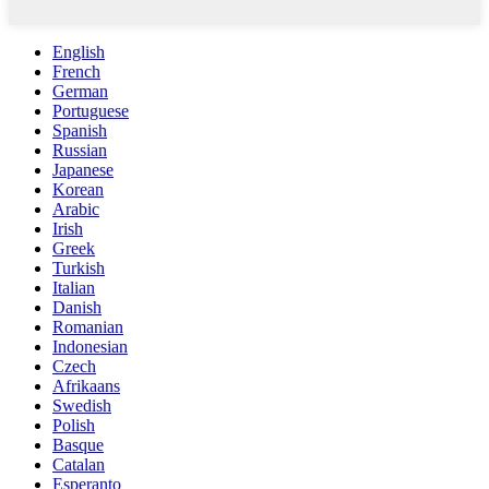
English
French
German
Portuguese
Spanish
Russian
Japanese
Korean
Arabic
Irish
Greek
Turkish
Italian
Danish
Romanian
Indonesian
Czech
Afrikaans
Swedish
Polish
Basque
Catalan
Esperanto